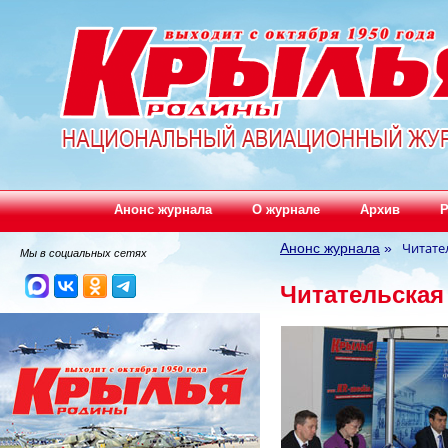
Анонс журнала
О журнале
Архив
Р
Читате
Анонс журнала
»
Мы в социальных сетях
Читательская