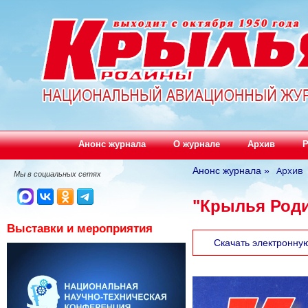
Анонс журнала
О журнале
Архив
Р
Архив
Анонс журнала
»
Мы в социальных сетях
"Крылья Роди
Выставки и мероприятия
Скачать электронну